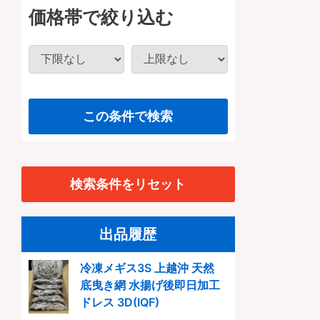
価格帯で絞り込む
メバル
(0)
タイ
(0)
アンコウ
(0)
この条件で検索
エビ
(0)
ハギ
(0)
検索条件をリセット
ヒラメ
(0)
出品履歴
ムツ
(0)
冷凍メギス3S 上越沖 天然
底曳き網 水揚げ後即日加工
漁師おすすめ旬の魚セット
(0)
ドレス 3D(IQF)