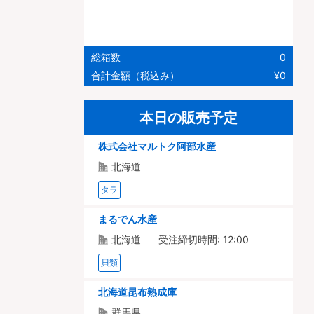
総箱数
0
合計金額（税込み）
¥0
本日の販売予定
株式会社マルトク阿部水産
北海道
タラ
まるでん水産
北海道
受注締切時間: 12:00
貝類
北海道昆布熟成庫
群馬県