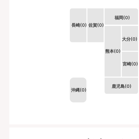
コメント:
販売会用
レンコダイ（キダイ） 上越
福岡(0)
沖 天然 底曳き／ごち網 野締
長崎(0)
佐賀(0)
め
大分(0)
¥3,424
/箱
熊本(0)
正味重量:
kg
入数:
11入/箱
キロ単価:
¥0/kg
宮崎(0)
コメント:
販売会用
天然マダイ 能生沖 天然 底曳
鹿児島(0)
沖縄(0)
き網 野締め
¥18,675
/箱
正味重量:
kg
入数:
10入/箱
キロ単価:
¥0/kg