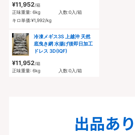
¥11,952
/箱
正味重量:
6kg
入数:
0入/箱
キロ単価:
¥1,992/kg
冷凍メギス3S 上越沖 天然
底曳き網 水揚げ後即日加工
ドレス 3D(IQF)
¥11,952
/箱
正味重量:
6kg
入数:
0入/箱
キロ単価:
¥1,992/kg
漁師おすすめ旬の魚セット
能生沖 天然 底曳き網 野締め
¥9,213
/箱
正味重量:
3kg
入数:
0入/箱