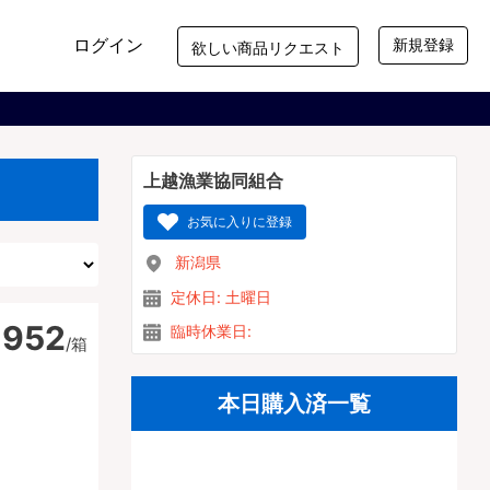
新規登録
ログイン
欲しい商品リクエスト
上越漁業協同組合
お気に入りに登録
新潟県
定休日: 土曜日
,952
臨時休業日:
/箱
本日購入済一覧