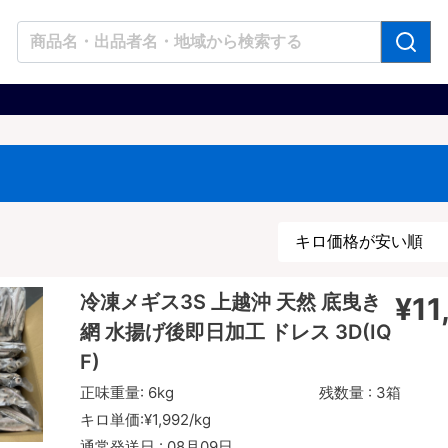
冷凍メギス3S 上越沖 天然 底曳き
¥11
網 水揚げ後即日加工 ドレス 3D(IQ
F)
正味重量:
6kg
残数量 : 3箱
キロ単価:
¥1,992/kg
通常発送日 :
08月09日